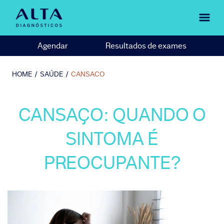
Agendar
Resultados de exames
HOME
/
SAÚDE
/
CANSACO
CANSAÇO: QUANDO O
SINTOMA É
PREOCUPANTE?