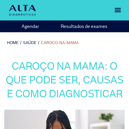
Agendar
Resultados de exames
HOME
/
SAÚDE
/
CAROCO-NA-MAMA
CAROÇO NA MAMA: O
QUE PODE SER, CAUSAS
E COMO DIAGNOSTICAR