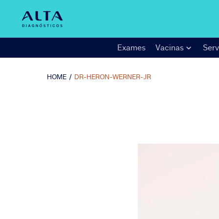
Exames
Vacinas
Serv
HOME
/
DR-HERON-WERNER-JR