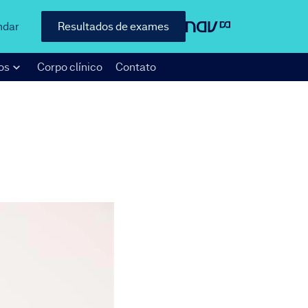
ndar
Resultados de exames
os
Corpo clínico
Contato