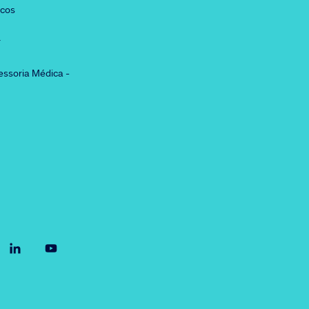
icos
r
essoria Médica -