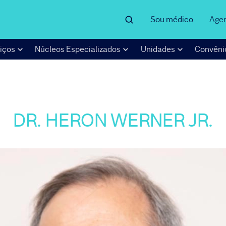
Sou médico
Age
iços
Núcleos Especializados
Unidades
Convêni
DR. HERON WERNER JR.