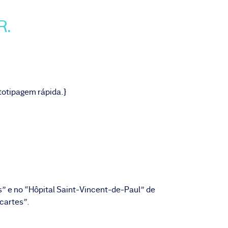
R.
totipagem rápida.}
ris” e no “Hôpital Saint-Vincent-de-Paul” de
scartes”.