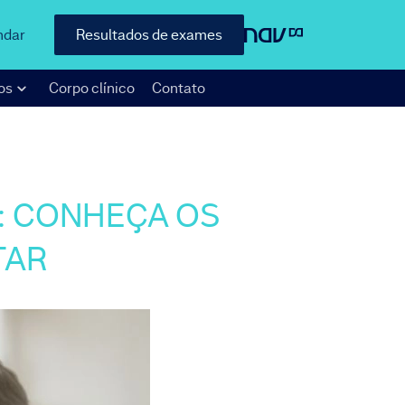
ndar
Resultados de exames
os
Corpo clínico
Contato
): CONHEÇA OS
TAR