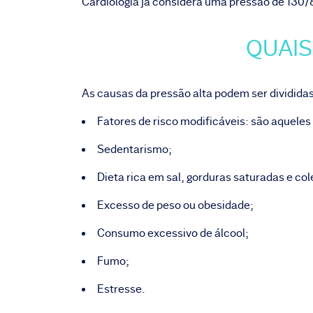
Cardiologia já considera uma pressão de 130
QUAIS
As causas da pressão alta podem ser divididas
Fatores de risco modificáveis: são aquele
Sedentarismo;
Dieta rica em sal, gorduras saturadas e col
Excesso de peso ou obesidade;
Consumo excessivo de álcool;
Fumo;
Estresse.