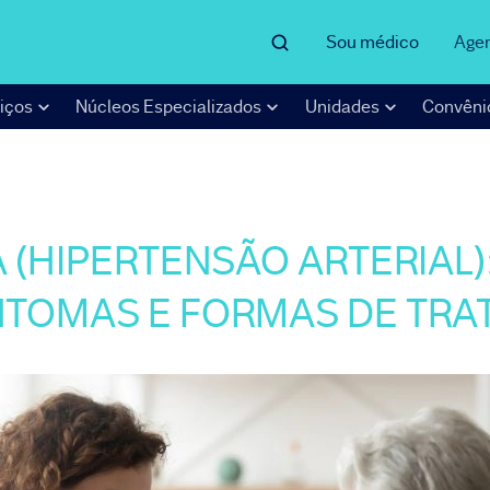
Sou médico
Age
iços
Núcleos Especializados
Unidades
Convêni
 (HIPERTENSÃO ARTERIAL
NTOMAS E FORMAS DE TRA