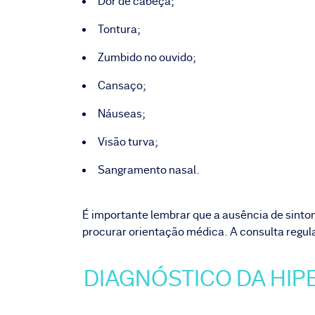
Dor de cabeça;
Tontura;
Zumbido no ouvido;
Cansaço;
Náuseas;
Visão turva;
Sangramento nasal.
É importante lembrar que a ausência de sintom
procurar orientação médica. A consulta regul
DIAGNÓSTICO DA HIP