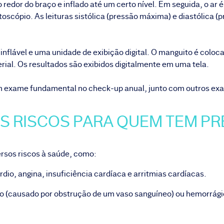
edor do braço e inflado até um certo nível. Em seguida, o ar 
scópio. As leituras sistólica (pressão máxima) e diastólica (
nflável e uma unidade de exibição digital. O manguito é colocad
rial. Os resultados são exibidos digitalmente em uma tela.
um exame fundamental no
check-up anual
, junto com outros ex
OS RISCOS PARA QUEM TEM PR
ersos riscos à saúde, como:
io, angina, insuficiência cardíaca e arritmias cardíacas.
co (causado por obstrução de um vaso sanguíneo) ou hemorrág