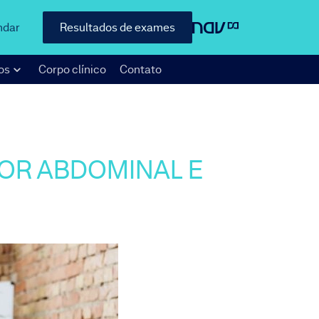
ndar
Resultados de exames
os
Corpo clínico
Contato
DOR ABDOMINAL E