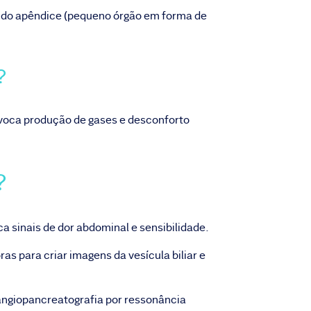
o do apêndice (pequeno órgão em forma de
S?
rovoca produção de gases e desconforto
O?
ca sinais de dor abdominal e sensibilidade.
oras para criar imagens da vesícula biliar e
angiopancreatografia por ressonância