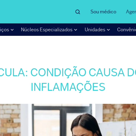
Sou médico
Age
iços
Núcleos Especializados
Unidades
Convêni
CULA: CONDIÇÃO CAUSA 
INFLAMAÇÕES