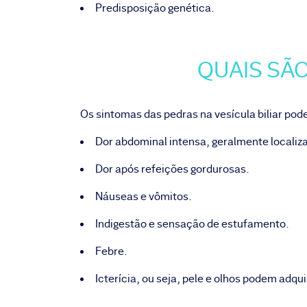
Predisposição genética.
QUAIS SÃ
Os sintomas das pedras na vesícula biliar pod
Dor abdominal intensa, geralmente localiza
Dor após refeições gordurosas.
Náuseas e vômitos.
Indigestão e sensação de estufamento.
Febre.
Icterícia, ou seja, pele e olhos podem adq