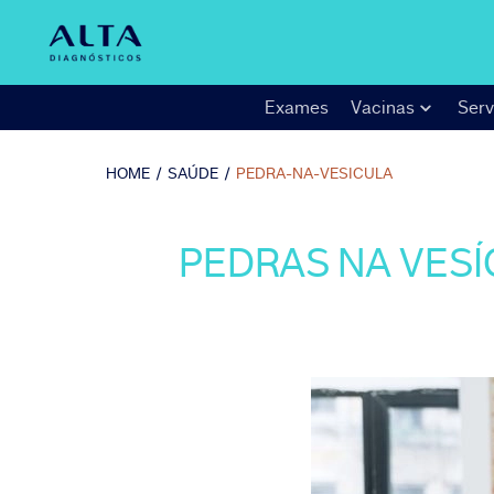
Exames
Vacinas
Serv
HOME
/
SAÚDE
/
PEDRA-NA-VESICULA
PEDRAS NA VESÍ