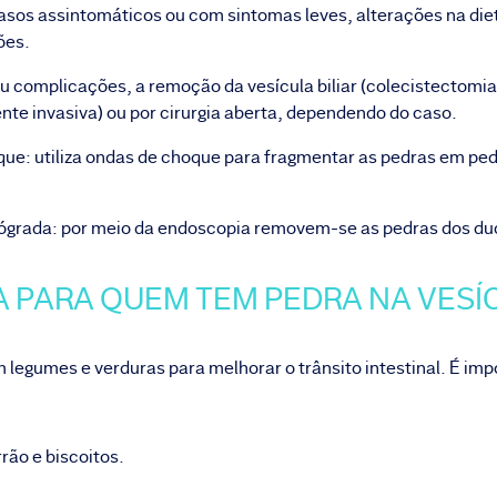
asos assintomáticos ou com sintomas leves, alterações na d
ções.
ou complicações, a remoção da vesícula biliar (colecistectomi
nte invasiva) ou por cirurgia aberta, dependendo do caso.
oque: utiliza ondas de choque para fragmentar as pedras em 
ógrada: por meio da endoscopia removem-se as pedras dos duc
A PARA QUEM TEM PEDRA NA VES
legumes e verduras para melhorar o trânsito intestinal. É imp
rão e biscoitos.