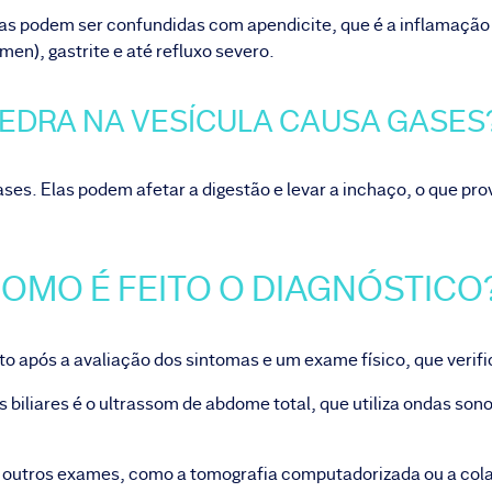
nsas podem ser confundidas com
apendicite
, que é a inflamaçã
ômen), gastrite e até refluxo severo.
EDRA NA VESÍCULA CAUSA GASE
ases. Elas podem afetar a digestão e levar a inchaço, o que p
OMO É FEITO O DIAGNÓSTIC
eito após a avaliação dos sintomas e um exame físico, que verifi
 biliares é o
ultrassom de abdome total
, que utiliza ondas son
ar outros exames, como a tomografia computadorizada ou a col