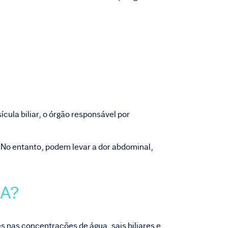
?
cula biliar, o órgão responsável por
 No entanto, podem levar a dor abdominal,
LA?
es nas concentrações de água, sais biliares e