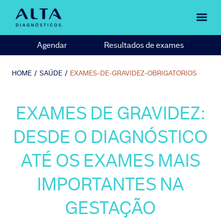
Agendar
Resultados de exames
HOME
/
SAÚDE
/
EXAMES-DE-GRAVIDEZ-OBRIGATORIOS
EXAMES DE GRAVIDEZ:
DESDE O DIAGNÓSTICO
ATÉ OS EXAMES MAIS
IMPORTANTES NA
GESTAÇÃO