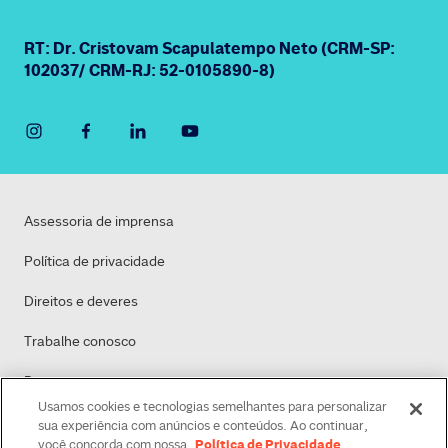
RT: Dr. Cristovam Scapulatempo Neto (CRM-SP:
102037/ CRM-RJ: 52-0105890-8)
Assessoria de imprensa
Política de privacidade
Direitos e deveres
Trabalhe conosco
Dasa
Usamos cookies e tecnologias semelhantes para personalizar
Política de Cookies
sua experiência com anúncios e conteúdos. Ao continuar,
Política de Privacidade
você concorda com nossa
.