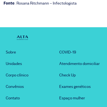
Fonte
: Rosana Ritchmann – Infectologista
Sobre
COVID-19
Unidades
Atendimento domiciliar
Corpo clínico
Check Up
Convênios
Exames genéticos
Contato
Espaço mulher