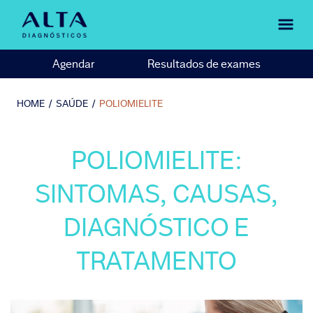
Agendar
Resultados de exames
HOME
/
SAÚDE
/
POLIOMIELITE
POLIOMIELITE:
SINTOMAS, CAUSAS,
DIAGNÓSTICO E
TRATAMENTO