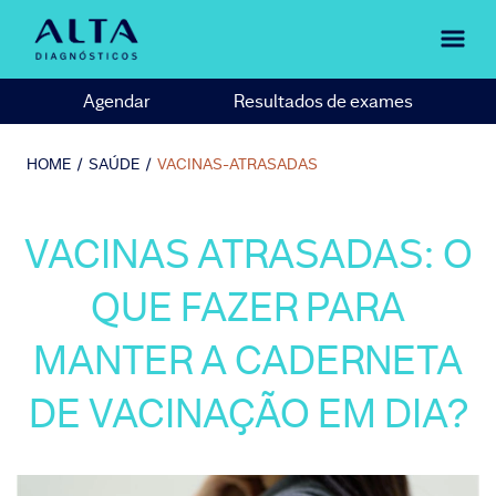
Agendar
Resultados de exames
HOME
/
SAÚDE
/
VACINAS-ATRASADAS
VACINAS ATRASADAS: O
QUE FAZER PARA
MANTER A CADERNETA
DE VACINAÇÃO EM DIA?