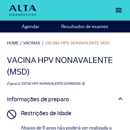
Agendar
Resultados de exames
HOME
/
VACINAS
/
VACINA-HPV-NONAVALENTE-MSD
VACINA HPV NONAVALENTE
(MSD)
É igual a
1 DOSE HPV NONAVALENTE (GARDASIL 9)
Informações de preparo
Restrições de Idade
Abaixo de 9 anos não poderá ser realizada a