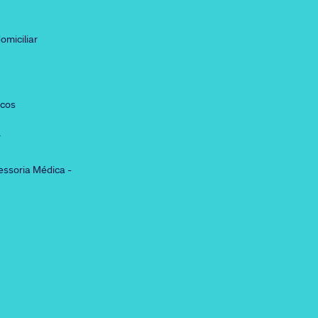
omiciliar
icos
r
essoria Médica -