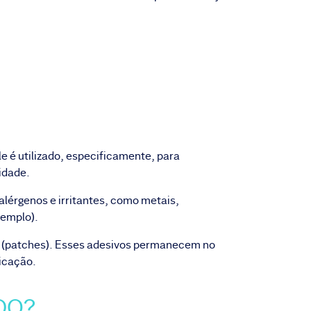
e é utilizado, especificamente, para
idade.
érgenos e irritantes, como metais,
xemplo).
is (patches). Esses adesivos permanecem no
licação.
DO?