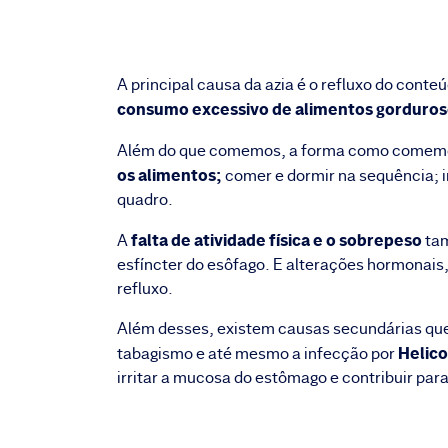
A principal causa da azia é o refluxo do cont
consumo excessivo de alimentos gorduroso
Além do que comemos, a forma como comemos
os alimentos;
comer e dormir na sequência; in
quadro.
falta de atividade física e o sobrepeso
A
tam
esfíncter do esôfago. E alterações hormonais,
refluxo.
Além desses, existem causas secundárias que
Helico
tabagismo e até mesmo a infecção por
irritar a mucosa do estômago e contribuir par