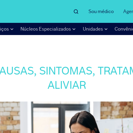
Sou médico
Age
iços
Núcleos Especializados
Unidades
Convêni
 CAUSAS, SINTOMAS, TRA
ALIVIAR