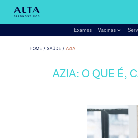
Exames
Vacinas
Serv
HOME
/
SAÚDE
/
AZIA
AZIA: O QUE É,