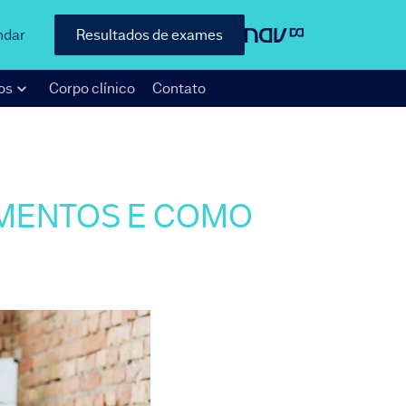
ndar
Resultados de exames
os
Corpo clínico
Contato
TAMENTOS E COMO