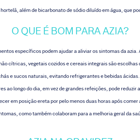
ortelã, além de bicarbonato de sódio diluído em água, que pod
O QUE É BOM PARA AZIA?
imentos específicos podem ajudar a aliviar os sintomas da azi
 não cítricas, vegetais cozidos e cereais integrais são escolha
chás e sucos naturais, evitando refrigerantes e bebidas ácidas
s ao longo do dia, em vez de grandes refeições, pode reduzir a 
necer em posição ereta por pelo menos duas horas após comer a
sintomas, como também colaboram para a melhoria geral da saú