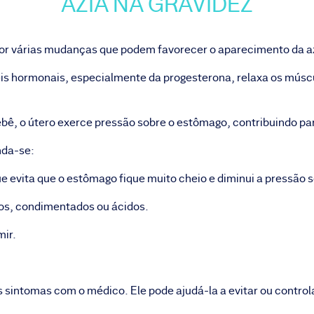
AZIA NA GRAVIDEZ
por várias mudanças que podem favorecer o aparecimento da a
s hormonais, especialmente da progesterona, relaxa os múscul
bê, o útero exerce pressão sobre o estômago, contribuindo p
enda-se:
 evita que o estômago fique muito cheio e diminui a pressão s
sos, condimentados ou ácidos.
mir.
s sintomas com o médico. Ele pode ajudá-la a evitar ou control