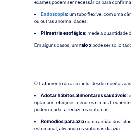
exames podem ser necessários para confirmar
Endoscopia
:
um tubo flexível com uma câme
ou outras anormalidades.
PHmetria esofágica:
mede a quantidade de
raio x
Em alguns casos, um
pode ser solicitad
O tratamento da azia inclui desde receitas ca
Adotar hábitos alimentares saudáveis:
e
optar por refeições menores e mais frequentes
podem ajudar a reduzir os sintomas.
Remédios para azia
como antiácidos, bloq
estomacal, aliviando os sintomas da azia.