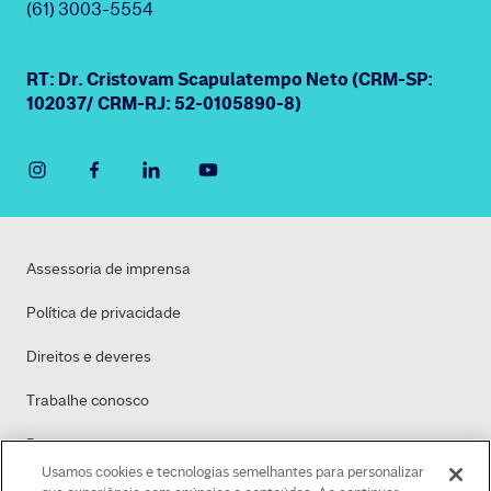
(61) 3003-5554
RT: Dr. Cristovam Scapulatempo Neto (CRM-SP:
102037/ CRM-RJ: 52-0105890-8)
Assessoria de imprensa
Política de privacidade
Direitos e deveres
Trabalhe conosco
Dasa
Usamos cookies e tecnologias semelhantes para personalizar
Política de Cookies