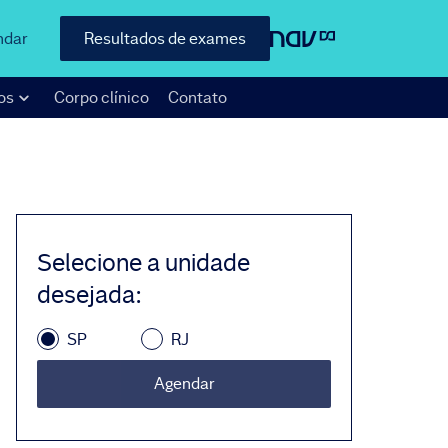
ndar
Resultados de exames
os
Corpo clínico
Contato
Selecione a unidade
desejada
:
SP
RJ
Agendar