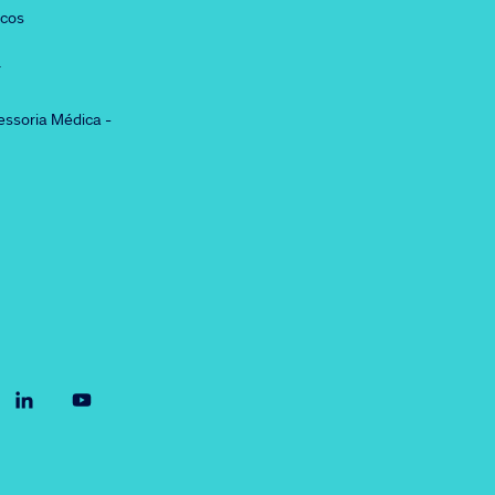
icos
r
essoria Médica -