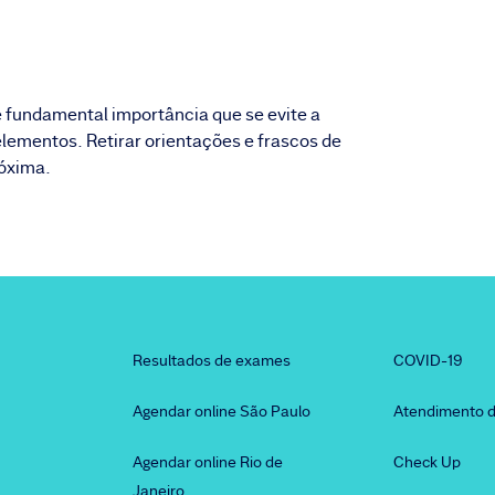
de fundamental importância que se evite a
lementos. Retirar orientações e frascos de
róxima.
Resultados de exames
COVID-19
Agendar online São Paulo
Atendimento d
Agendar online Rio de
Check Up
Janeiro