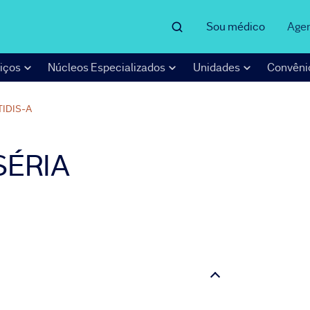
Sou médico
Age
iços
Núcleos Especializados
Unidades
Convêni
IDIS-A
SÉRIA