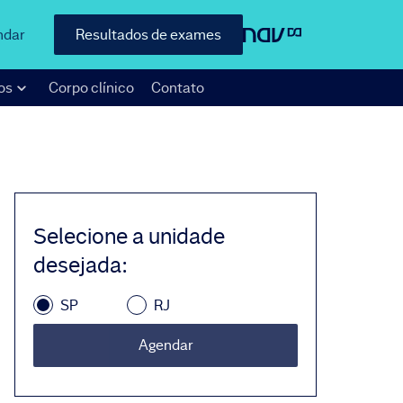
ndar
Resultados de exames
os
Corpo clínico
Contato
Selecione a unidade
desejada
:
SP
RJ
Agendar