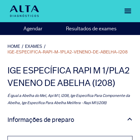
Agendar
Resultados de exames
HOME
/
EXAMES
/
IGE-ESPECIFICA-RAPI-M-1PLA2-VENENO-DE-ABELHA-I208
IGE ESPECÍFICA RAPI M 1/PLA2
VENENO DE ABELHA (I208)
É igual a
Abelha do Mel, Api M 1, I208, Ige Especifica Para Componente da
Abelha, Ige Especifica Para Abelha Melifera - Rapi M1 (i208)
Informações de preparo