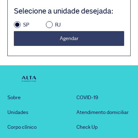
Selecione a unidade desejada
:
SP
RJ
Agendar
Sobre
COVID-19
Unidades
Atendimento domiciliar
Corpo clínico
Check Up