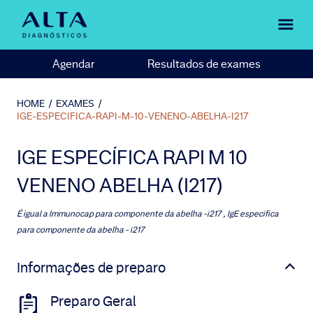
Agendar
Resultados de exames
HOME
/
EXAMES
/
IGE-ESPECIFICA-RAPI-M-10-VENENO-ABELHA-I217
IGE ESPECÍFICA RAPI M 10
VENENO ABELHA (I217)
É igual a
Immunocap para componente da abelha -i217 , IgE especifica
para componente da abelha - i217
Informações de preparo
Preparo Geral