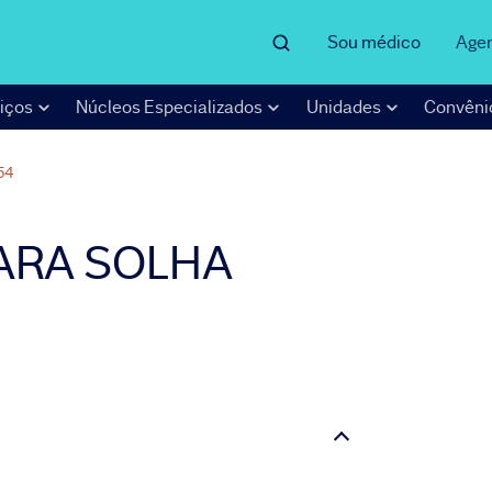
Sou médico
Age
iços
Núcleos Especializados
Unidades
Convêni
54
PARA SOLHA