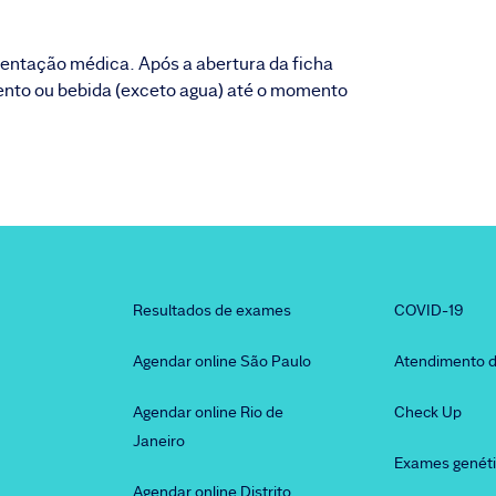
ientação médica. Após a abertura da ficha
mento ou bebida (exceto agua) até o momento
Resultados de exames
COVID-19
Agendar online São Paulo
Atendimento d
Agendar online Rio de
Check Up
Janeiro
Exames genét
Agendar online Distrito