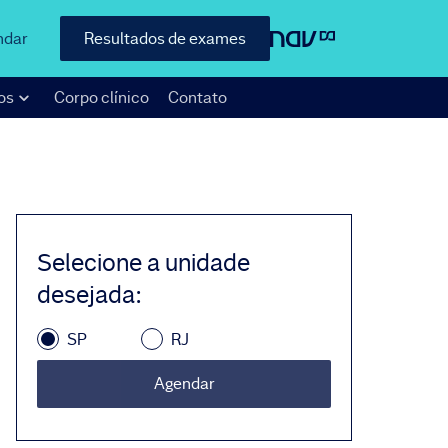
ndar
Resultados de exames
os
Corpo clínico
Contato
Selecione a unidade
desejada
:
SP
RJ
Agendar