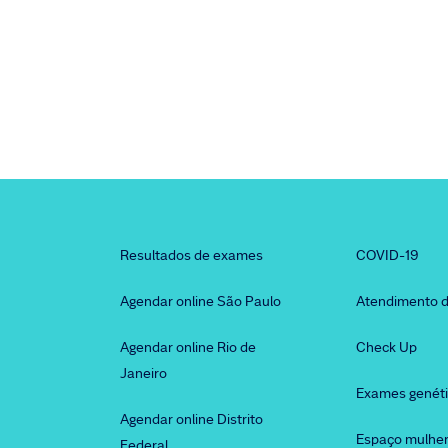
Resultados de exames
COVID-19
Agendar online São Paulo
Atendimento d
Agendar online Rio de
Check Up
Janeiro
Exames genét
Agendar online Distrito
Espaço mulhe
Federal