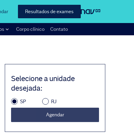
ndar
Resultados de exames
os
Corpo clínico
Contato
Selecione a unidade
desejada
:
SP
RJ
Agendar