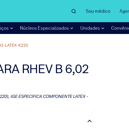
Sou médico
Age
iços
Núcleos Especializados
Unidades
Convêni
02-LATEX-K220
ARA RHEV B 6,02
220), IGE ESPECIFICA COMPONENTE LATEX -