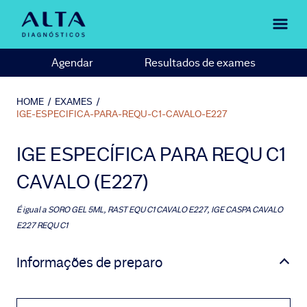
Agendar
Resultados de exames
HOME
/
EXAMES
/
IGE-ESPECIFICA-PARA-REQU-C1-CAVALO-E227
IGE ESPECÍFICA PARA REQU C1
CAVALO (E227)
É igual a
SORO GEL 5ML, RAST EQU C1 CAVALO E227, IGE CASPA CAVALO
E227 REQU C1
Informações de preparo