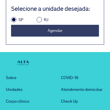
Selecione a unidade desejada
:
SP
RJ
Agendar
Sobre
COVID-19
Unidades
Atendimento domiciliar
Corpo clínico
Check Up