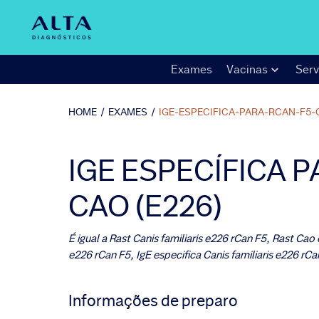
Exames
Vacinas
Serv
HOME
/
EXAMES
/
IGE-ESPECIFICA-PARA-RCAN-F5-
IGE ESPECÍFICA 
CAO (E226)
É igual a
Rast Canis familiaris e226 rCan F5, Rast Cao
e226 rCan F5, IgE especifica Canis familiaris e226 rC
Informações de preparo