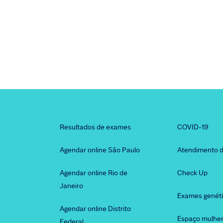
Resultados de exames
COVID-19
Agendar online São Paulo
Atendimento d
Agendar online Rio de
Check Up
Janeiro
Exames genét
Agendar online Distrito
Espaço mulhe
Federal