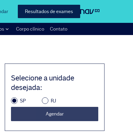
ndar
Resultados de exames
os
Corpo clínico
Contato
Selecione a unidade
desejada
:
SP
RJ
Agendar