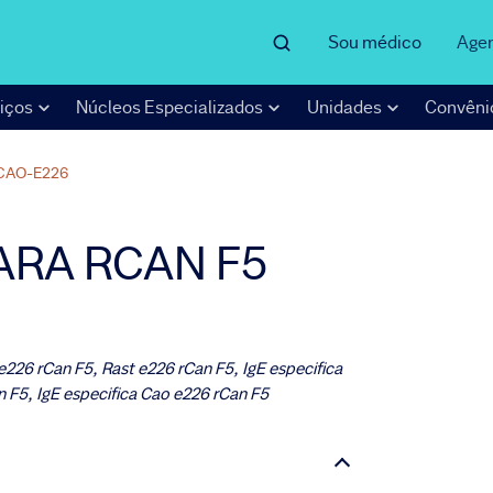
Sou médico
Age
iços
Núcleos Especializados
Unidades
Convêni
CAO-E226
PARA RCAN F5
 e226 rCan F5, Rast e226 rCan F5, IgE especifica
an F5, IgE especifica Cao e226 rCan F5