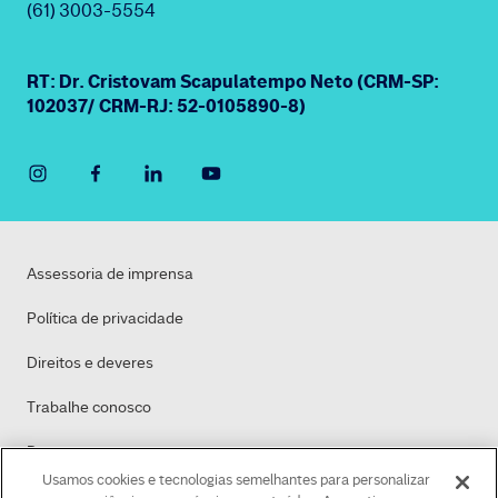
(61) 3003-5554
RT: Dr. Cristovam Scapulatempo Neto (CRM-SP:
102037/ CRM-RJ: 52-0105890-8)
Assessoria de imprensa
Política de privacidade
Direitos e deveres
Trabalhe conosco
Dasa
Usamos cookies e tecnologias semelhantes para personalizar
Política de Cookies