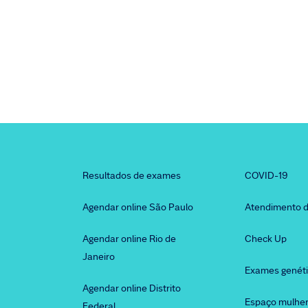
Resultados de exames
COVID-19
Agendar online São Paulo
Atendimento d
Agendar online Rio de
Check Up
Janeiro
Exames genét
Agendar online Distrito
Espaço mulhe
Federal