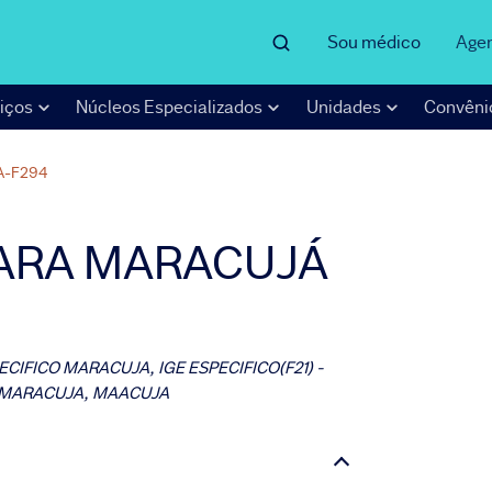
Sou médico
Age
iços
Núcleos Especializados
Unidades
Convêni
A-F294
PARA MARACUJÁ
CIFICO MARACUJA, IGE ESPECIFICO(F21) -
 - MARACUJA, MAACUJA