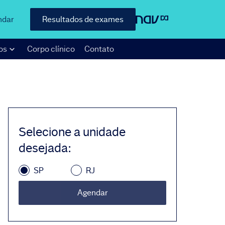
ndar
Resultados de exames
os
Corpo clínico
Contato
Selecione a unidade
desejada
:
SP
RJ
Agendar