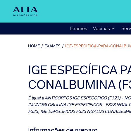
Exames
Vacinas
Serv
HOME
/
EXAMES
/
IGE-ESPECIFICA-PARA-CONALBU
IGE ESPECÍFICA 
CONALBUMINA (F
É igual a
ANTICORPOS IGE ESPECOFICO (F323) - N
IMUNOGLOBULINA IGE ESPECIFICOS - F323 NGAL D 
F323, IGE ESPECIFICOS F323 NGALD3 CONALBUM
Informações de preparo