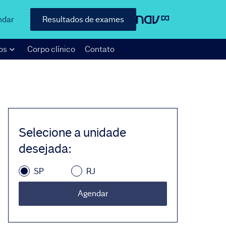
ndar
Resultados de exames
os
Corpo clínico
Contato
Selecione a unidade
desejada
:
SP
RJ
Agendar