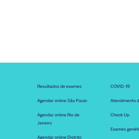
Resultados de exames
COVID-19
Agendar online São Paulo
Atendimento d
Agendar online Rio de
Check Up
Janeiro
Exames genét
Agendar online Distrito