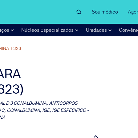
Sou médico
Age
iços
Núcleos Especializados
Unidades
Convêni
MINA-F323
PARA
323)
GAL D 3 CONALBUMINA, ANTICORPOS
3, CONALBUMINA, IGE, IGE ESPECIFICO -
INA