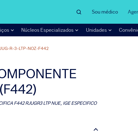
Sou médico
Age
iços
Núcleos Especializados
Unidades
Convêni
JUG-R-3-LTP-NOZ-F442
 COMPONENTE
(F442)
FICA F442 RJUGR3 LTP NUE, IGE ESPECIFICO