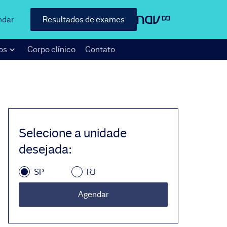
ndar
Resultados de exames
os
Corpo clínico
Contato
Selecione a unidade
desejada
:
SP
RJ
Agendar