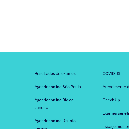
Resultados de exames
COVID-19
Agendar online São Paulo
Atendimento d
Agendar online Rio de
Check Up
Janeiro
Exames genét
Agendar online Distrito
Espaço mulhe
Federal