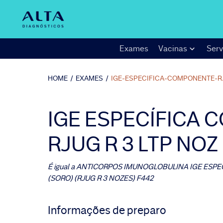
Exames
Vacinas
Serv
HOME
/
EXAMES
/
IGE-ESPECIFICA-COMPONENTE-R
IGE ESPECÍFICA
RJUG R 3 LTP NOZ 
É igual a
ANTICORPOS IMUNOGLOBULINA IGE ESPECI
(SORO) (RJUG R 3 NOZES) F442
Informações de preparo