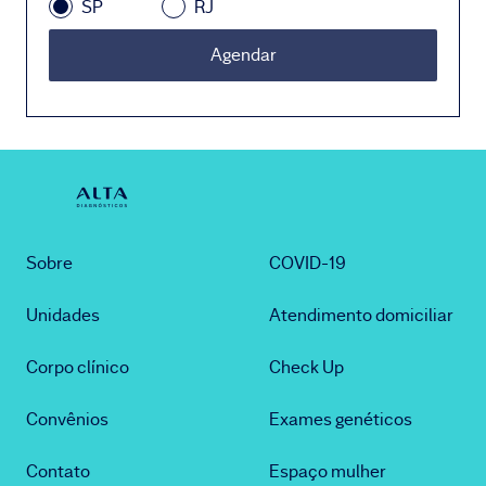
SP
RJ
Agendar
Sobre
COVID-19
Unidades
Atendimento domiciliar
Corpo clínico
Check Up
Convênios
Exames genéticos
Contato
Espaço mulher