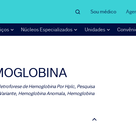
Sou médico
Age
iços
Núcleos Especializados
Unidades
Convêni
MOGLOBINA
oforese de Hemoglobina Por Hplc, Pesquisa
Variante, Hemoglobina Anomala, Hemoglobina