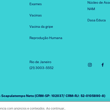
Núcleo de Ass
Exames
NAM
Vacinas
Dasa Educa
Vacina da gripe
Reprodução Humana
Rio de Janeiro
(21) 3003-5552
am Scapulatempo Neto (CRM-SP: 102037/ CRM-RJ: 52-0105890-8)
ência com anúncios e conteúdos. Ao continuar,