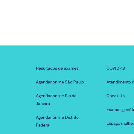
Resultados de exames
COVID-19
Agendar online São Paulo
Atendimento d
Agendar online Rio de
Check Up
Janeiro
Exames genét
Agendar online Distrito
Espaço mulhe
Federal