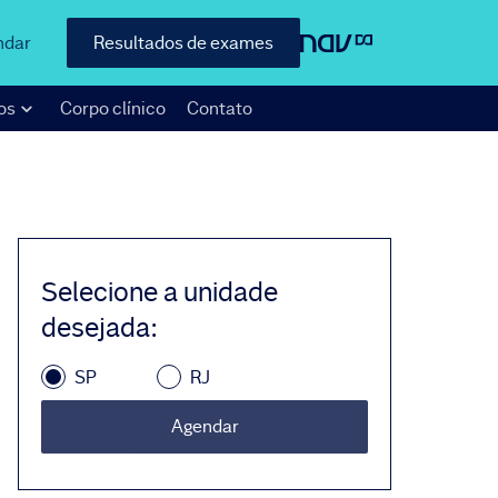
ndar
Resultados de exames
os
Corpo clínico
Contato
Selecione a unidade
desejada
:
SP
RJ
Agendar