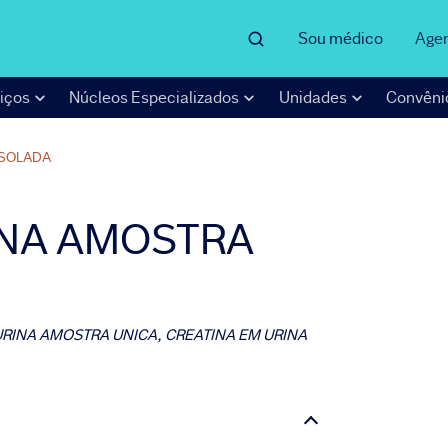
Sou médico
Age
iços
Núcleos Especializados
Unidades
Convêni
ISOLADA
INA AMOSTRA
URINA AMOSTRA UNICA, CREATINA EM URINA