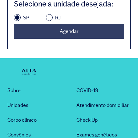
Selecione a unidade desejada
:
SP
RJ
Agendar
Sobre
COVID-19
Unidades
Atendimento domiciliar
Corpo clínico
Check Up
Convênios
Exames genéticos