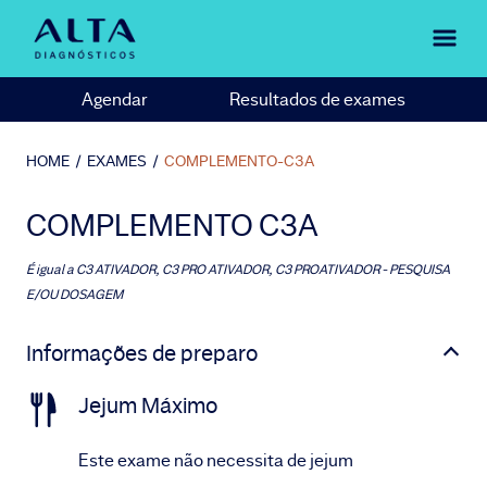
Agendar
Resultados de exames
HOME
/
EXAMES
/
COMPLEMENTO-C3A
COMPLEMENTO C3A
É igual a
C3 ATIVADOR, C3 PRO ATIVADOR, C3 PROATIVADOR - PESQUISA
E/OU DOSAGEM
Informações de preparo
Jejum Máximo
Este exame não necessita de jejum