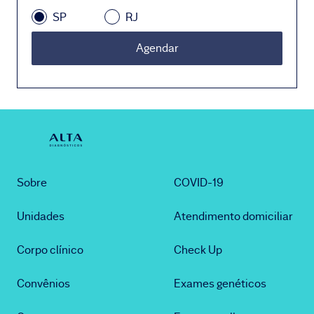
SP
RJ
Agendar
Sobre
COVID-19
Unidades
Atendimento domiciliar
Corpo clínico
Check Up
Convênios
Exames genéticos