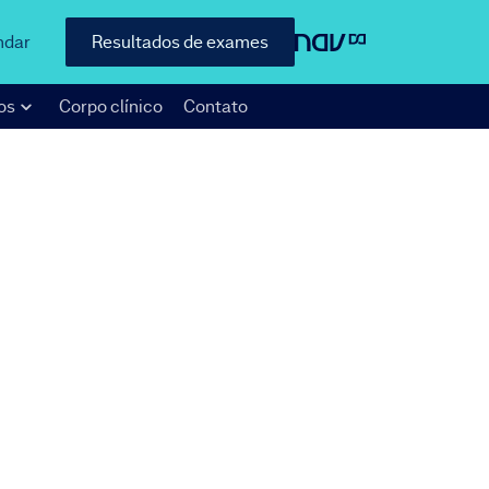
ndar
Resultados de exames
os
Corpo clínico
Contato