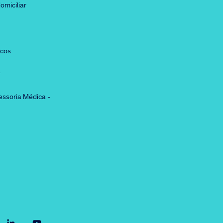
omiciliar
icos
r
essoria Médica -