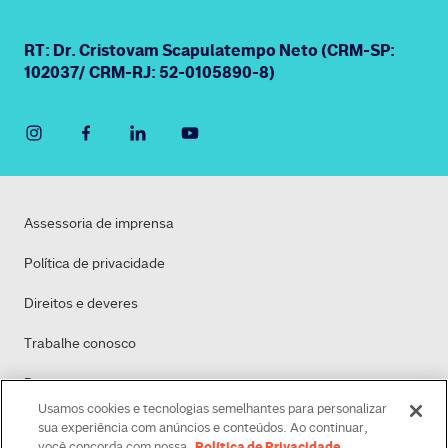
RT: Dr. Cristovam Scapulatempo Neto (CRM-SP:
102037/ CRM-RJ: 52-0105890-8)
Assessoria de imprensa
Política de privacidade
Direitos e deveres
Trabalhe conosco
Dasa
Usamos cookies e tecnologias semelhantes para personalizar
Política de Cookies
sua experiência com anúncios e conteúdos. Ao continuar,
Política de Privacidade
você concorda com nossa
.