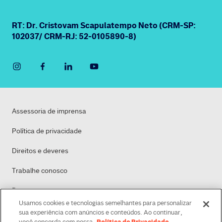
RT: Dr. Cristovam Scapulatempo Neto (CRM-SP:
102037/ CRM-RJ: 52-0105890-8)
Assessoria de imprensa
Política de privacidade
Direitos e deveres
Trabalhe conosco
Dasa
Usamos cookies e tecnologias semelhantes para personalizar
Política de Cookies
sua experiência com anúncios e conteúdos. Ao continuar,
Política de Privacidade
você concorda com nossa
.