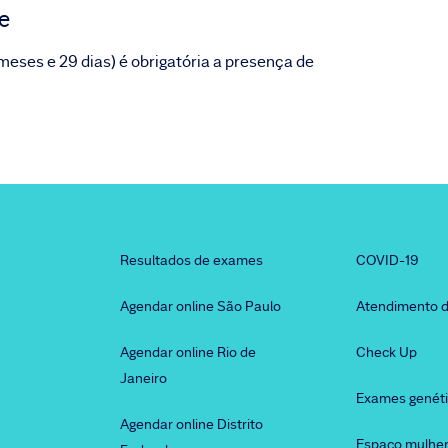
e
meses e 29 dias) é obrigatória a presença de
Resultados de exames
COVID-19
Agendar online São Paulo
Atendimento d
Agendar online Rio de
Check Up
Janeiro
Exames genét
Agendar online Distrito
Espaço mulhe