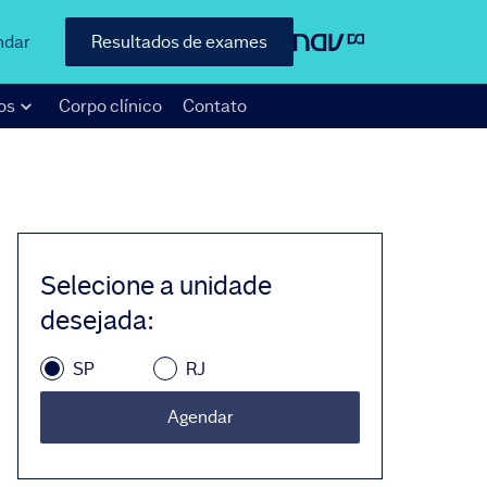
ndar
Resultados de exames
os
Corpo clínico
Contato
Selecione a unidade
desejada
:
SP
RJ
Agendar