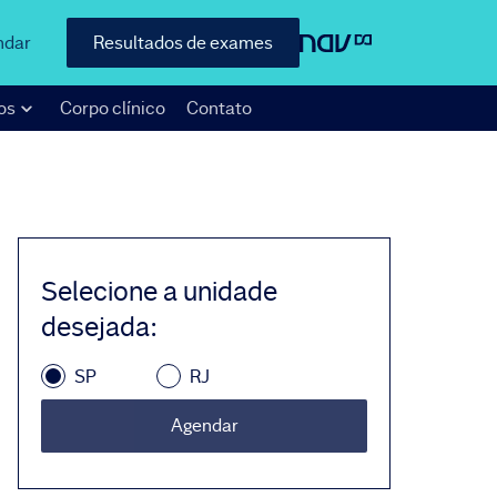
ndar
Resultados de exames
os
Corpo clínico
Contato
Selecione a unidade
desejada
:
SP
RJ
Agendar