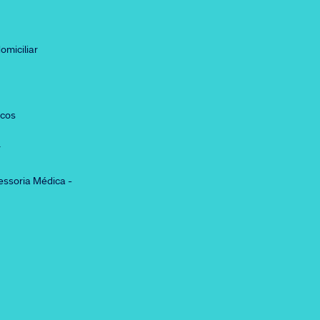
omiciliar
icos
r
essoria Médica -