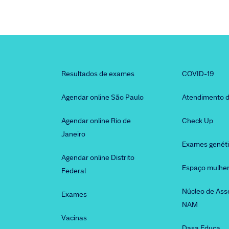
Resultados de exames
COVID-19
Agendar online São Paulo
Atendimento d
Agendar online Rio de
Check Up
Janeiro
Exames genét
Agendar online Distrito
Espaço mulhe
Federal
Núcleo de Ass
Exames
NAM
Vacinas
Dasa Educa