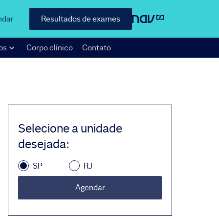
ndar
Resultados de exames
os
Corpo clínico
Contato
Selecione a unidade
desejada
:
SP
RJ
Agendar