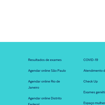
Resultados de exames
COVID-19
Agendar online São Paulo
Atendimento d
Agendar online Rio de
Check Up
Janeiro
Exames genét
Agendar online Distrito
Espaço mulhe
Federal