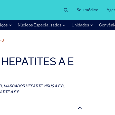
Sou médico
Age
iços
Núcleos Especializados
Unidades
Convêni
-B
HEPATITES A E
B, MARCADOR HEPATITE VIRUS A E B,
TITE A E B