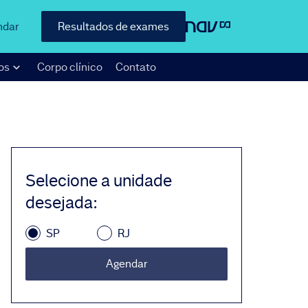
ndar
Resultados de exames
os
Corpo clínico
Contato
Selecione a unidade
desejada
:
SP
RJ
Agendar