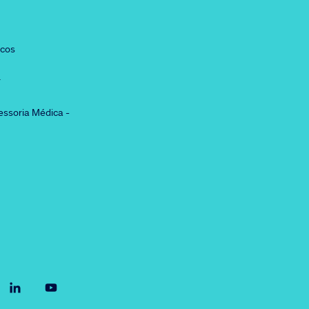
icos
r
essoria Médica -