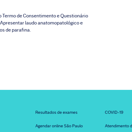
o Termo de Consentimento e Questionário
 Apresentar laudo anatomopatológico e
s de parafina.
Resultados de exames
COVID-19
Agendar online São Paulo
Atendimento d