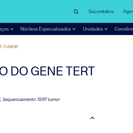
Sou médico
Age
iços
Núcleos Especializados
Unidades
Convêni
T-TUMOR
 DO GENE TERT
, Sequenciamento TERT tumor