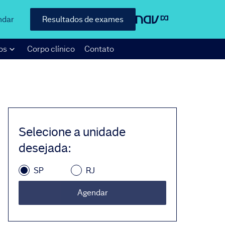
ndar
Resultados de exames
os
Corpo clínico
Contato
Selecione a unidade
desejada
:
SP
RJ
Agendar