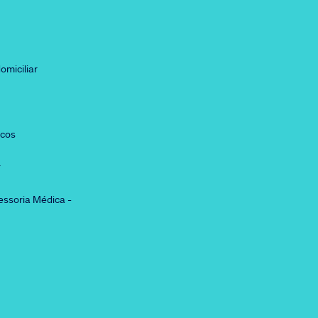
omiciliar
icos
r
essoria Médica -