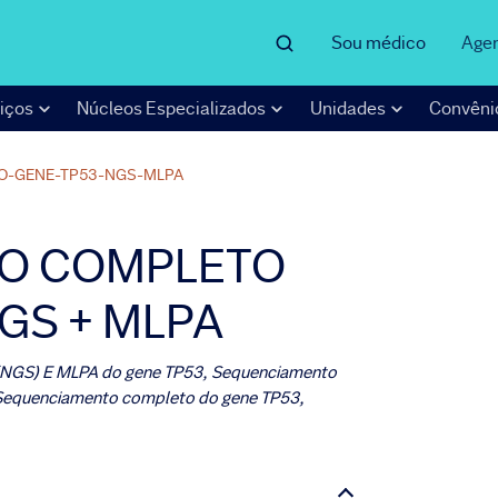
Sou médico
Age
iços
Núcleos Especializados
Unidades
Convêni
O-GENE-TP53-NGS-MLPA
O COMPLETO
NGS + MLPA
 (NGS) E MLPA do gene TP53, Sequenciamento
 Sequenciamento completo do gene TP53,