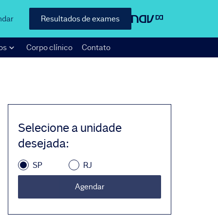
ndar
Resultados de exames
os
Corpo clínico
Contato
Selecione a unidade
desejada
:
SP
RJ
Agendar