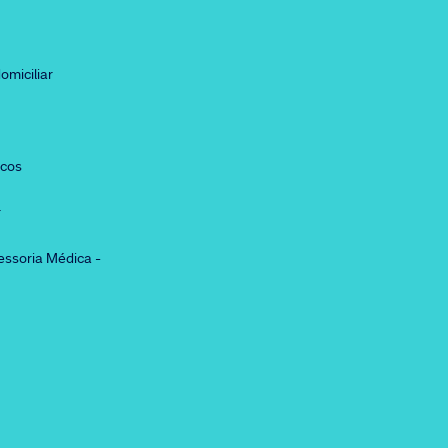
omiciliar
icos
r
essoria Médica -