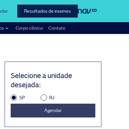
ndar
Resultados de exames
os
Corpo clínico
Contato
Selecione a unidade
desejada
:
SP
RJ
Agendar