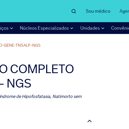
Sou médico
Age
iços
Núcleos Especializados
Unidades
Convêni
O-GENE-TNSALP-NGS
O COMPLETO
- NGS
 Síndrome de Hipofosfatasia, Natimorto sem