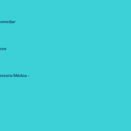
omiciliar
icos
r
essoria Médica -