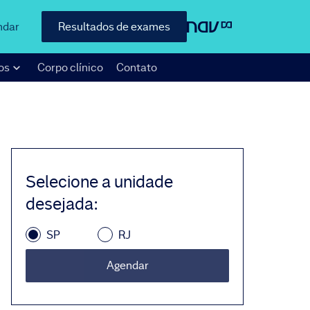
ndar
Resultados de exames
os
Corpo clínico
Contato
Selecione a unidade
desejada
:
SP
RJ
Agendar