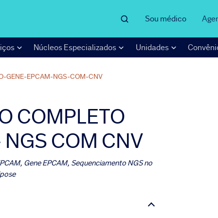
Sou médico
Age
iços
Núcleos Especializados
Unidades
Convêni
O-GENE-EPCAM-NGS-COM-CNV
O COMPLETO
- NGS COM CNV
 EPCAM, Gene EPCAM, Sequenciamento NGS no
ipose