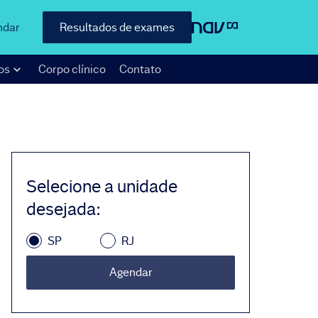
ndar
Resultados de exames
os
Corpo clínico
Contato
Selecione a unidade
desejada
:
SP
RJ
Agendar