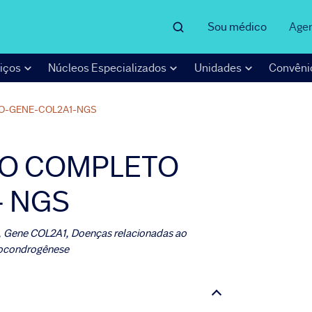
Sou médico
Age
iços
Núcleos Especializados
Unidades
Convêni
O-GENE-COL2A1-NGS
O COMPLETO
- NGS
 Gene COL2A1, Doenças relacionadas ao
pocondrogênese