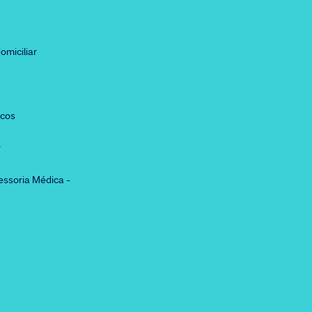
omiciliar
icos
r
essoria Médica -