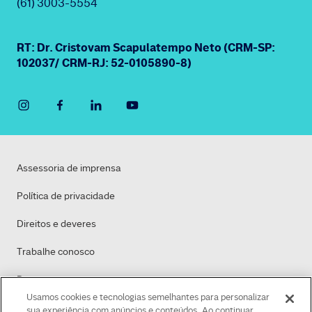
(61) 3003-5554
RT: Dr. Cristovam Scapulatempo Neto (CRM-SP:
102037/ CRM-RJ: 52-0105890-8)
Assessoria de imprensa
Política de privacidade
Direitos e deveres
Trabalhe conosco
Dasa
Usamos cookies e tecnologias semelhantes para personalizar
Política de Cookies
sua experiência com anúncios e conteúdos. Ao continuar,