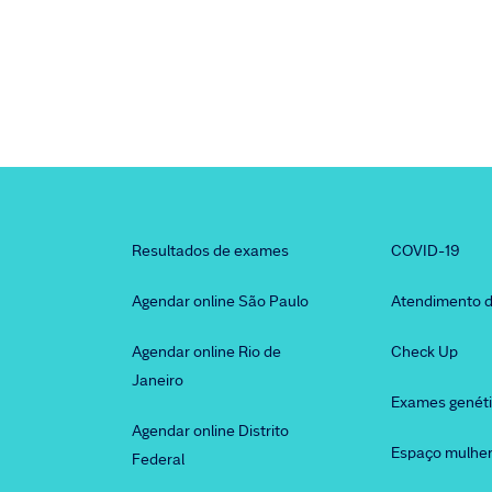
Resultados de exames
COVID-19
Agendar online São Paulo
Atendimento d
Agendar online Rio de
Check Up
Janeiro
Exames genét
Agendar online Distrito
Espaço mulhe
Federal