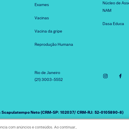
Núcleo de Ass
Exames
NAM
Vacinas
Dasa Educa
Vacina da gripe
Reprodução Humana
Rio de Janeiro
(21) 3003-5552
am Scapulatempo Neto (CRM-SP: 102037/ CRM-RJ: 52-0105890-8)
ência com anúncios e conteúdos. Ao continuar,