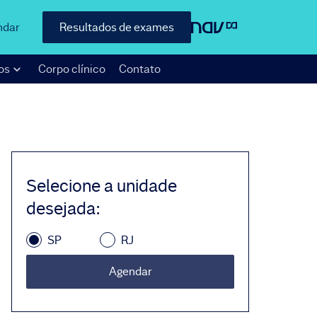
ndar
Resultados de exames
os
Corpo clínico
Contato
Selecione a unidade
desejada
:
SP
RJ
Agendar