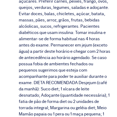
açúcares. Preferir carnes, peixes, frango, ovos,
queijos, verduras, legumes, saladas e adoçante.
Evitar doces, balas, chicletes, açúcar, batata,
massas, pães, arroz, grãos, frutas, bebidas
alcóolicas, sucos, refrigerantes. Pacientes
diabéticos que usam insulina: Tomar insulina e
alimentar-se de forma habitual nas 4 horas
antes do exame. Permanecer em jejum (exceto
água) a partir deste horário e chegar com 2 horas
de antecedência ao horário agendado. Se caso
possua fobia de ambientes fechados ou
pequenos sugerimos que esteja com
acompanhante para poder te auxiliar durante o
exame. DIETA RECOMENDADA Desjejum (café
da manhã): Suco diet; 1 xícara de leite
desnatado; Adoçante (quantidade necessária); 1
fatia de pão de forma diet ou 2 unidades de
torrada integral; Margarina ou geléia diet; Meio
Mamão papaia ou 1 pera ou 1 maça pequena; 1