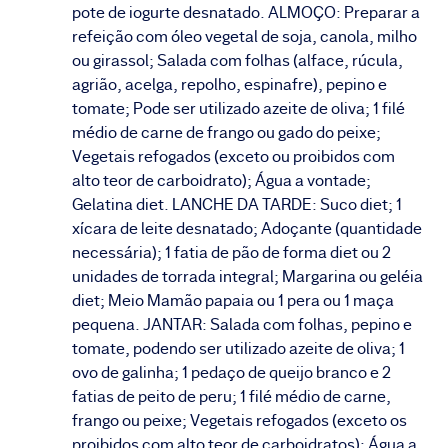
pote de iogurte desnatado. ALMOÇO: Preparar a
refeição com óleo vegetal de soja, canola, milho
ou girassol; Salada com folhas (alface, rúcula,
agrião, acelga, repolho, espinafre), pepino e
tomate; Pode ser utilizado azeite de oliva; 1 filé
médio de carne de frango ou gado do peixe;
Vegetais refogados (exceto ou proibidos com
alto teor de carboidrato); Água a vontade;
Gelatina diet. LANCHE DA TARDE: Suco diet; 1
xícara de leite desnatado; Adoçante (quantidade
necessária); 1 fatia de pão de forma diet ou 2
unidades de torrada integral; Margarina ou geléia
diet; Meio Mamão papaia ou 1 pera ou 1 maça
pequena. JANTAR: Salada com folhas, pepino e
tomate, podendo ser utilizado azeite de oliva; 1
ovo de galinha; 1 pedaço de queijo branco e 2
fatias de peito de peru; 1 filé médio de carne,
frango ou peixe; Vegetais refogados (exceto os
proibidos com alto teor de carboidratos); Água a