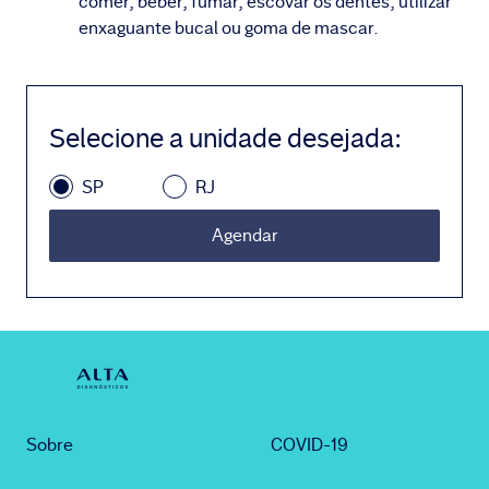
comer, beber, fumar, escovar os dentes, utilizar
enxaguante bucal ou goma de mascar.
Selecione a unidade desejada
:
SP
RJ
Agendar
Sobre
COVID-19