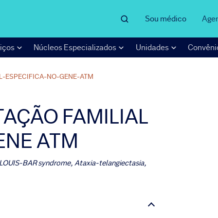
Sou médico
Age
iços
Núcleos Especializados
Unidades
Convêni
L-ESPECIFICA-NO-GENE-ATM
AÇÃO FAMILIAL
ENE ATM
 LOUIS-BAR syndrome, Ataxia-telangiectasia,