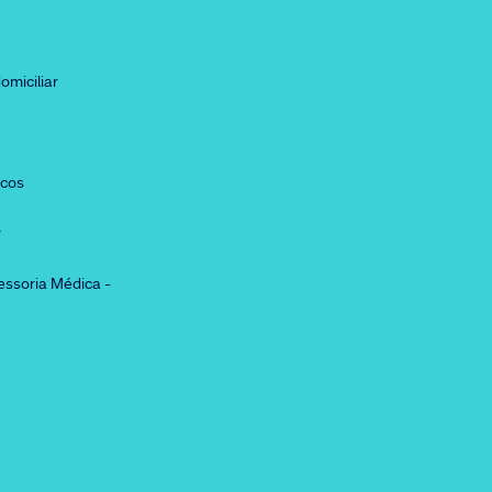
omiciliar
icos
r
essoria Médica -