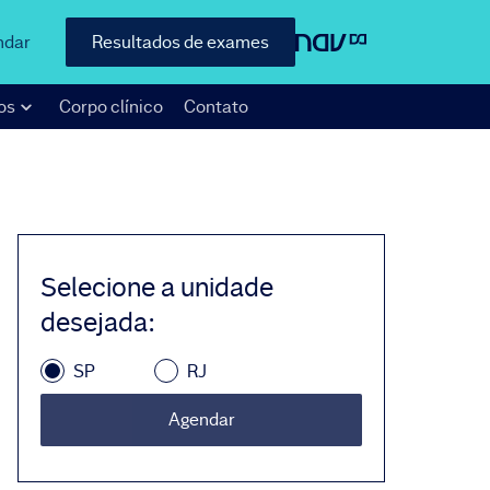
ndar
Resultados de exames
os
Corpo clínico
Contato
Selecione a unidade
desejada
:
SP
RJ
Agendar