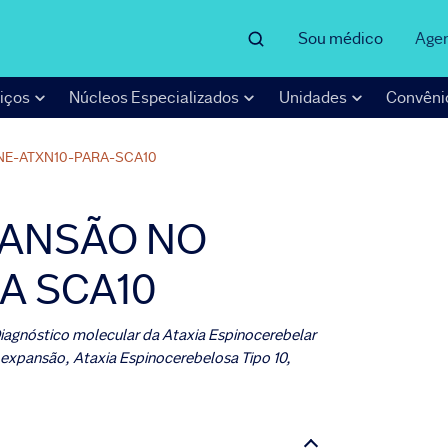
Sou médico
Age
iços
Núcleos Especializados
Unidades
Convêni
E-ATXN10-PARA-SCA10
PANSÃO NO
A SCA10
Diagnóstico molecular da Ataxia Espinocerebelar
e expansão, Ataxia Espinocerebelosa Tipo 10,