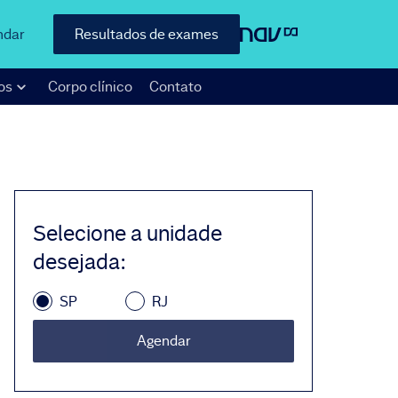
ndar
Resultados de exames
os
Corpo clínico
Contato
Selecione a unidade
desejada
:
SP
RJ
Agendar