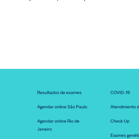
Resultados de exames
COVID-19
Agendar online São Paulo
Atendimento d
Agendar online Rio de
Check Up
Janeiro
Exames genét