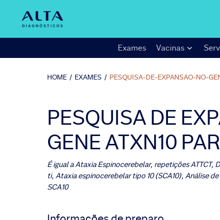
Exames
Vacinas
Serv
HOME
/
EXAMES
/
PESQUISA-DE-EXPANSAO-NO-GEN
PESQUISA DE EX
GENE ATXN10 PAR
É igual a
Ataxia Espinocerebelar, repetições ATTCT, 
ti, Ataxia espinocerebelar tipo 10 (SCA10), Análise d
SCA10
Informações de preparo