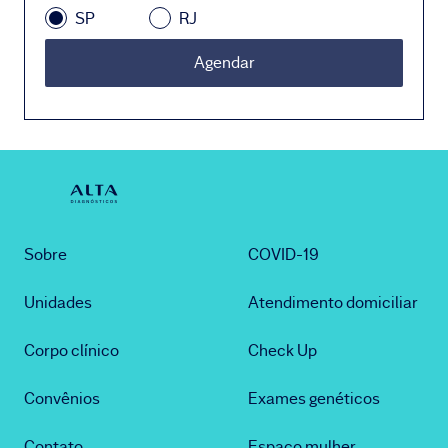
SP
RJ
Agendar
Sobre
COVID-19
Unidades
Atendimento domiciliar
Corpo clínico
Check Up
Convênios
Exames genéticos
Contato
Espaço mulher