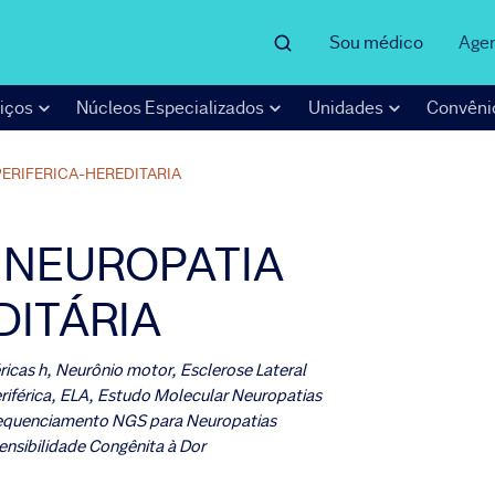
Sou médico
Age
iços
Núcleos Especializados
Unidades
Convêni
ERIFERICA-HEREDITARIA
 NEUROPATIA
DITÁRIA
ricas h, Neurônio motor, Esclerose Lateral
riférica, ELA, Estudo Molecular Neuropatias
 Sequenciamento NGS para Neuropatias
ensibilidade Congênita à Dor