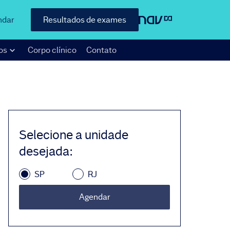
ndar
Resultados de exames
os
Corpo clínico
Contato
Selecione a unidade
desejada
:
SP
RJ
Agendar